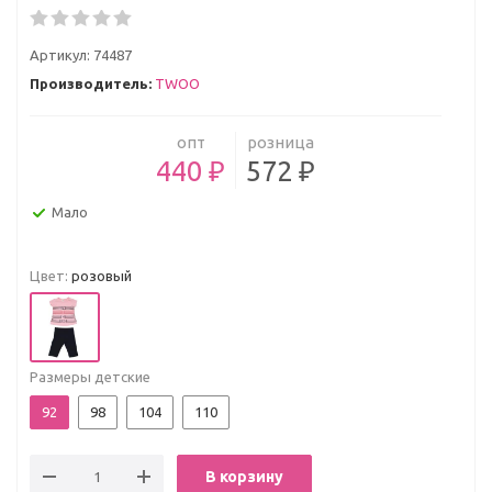
Артикул:
74487
Производитель:
TWОО
опт
розница
440 ₽
572 ₽
Мало
Цвет:
розовый
Размеры детские
92
98
104
110
В корзину