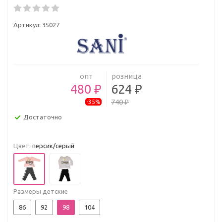
Артикул:
35027
опт
розница
480 ₽
624 ₽
740 ₽
-35%
Достаточно
Цвет:
персик/серый
Размеры детские
86
92
98
104