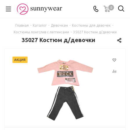
0
Главная
-
Каталог
-
Девочкам
-
Костюмы для девочек
-
Костюмы лонгслив с леггинсами
-
35027 Костюм д/девочки
35027 Костюм д/девочки
АКЦИЯ