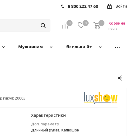
8 800 222 47 60
Войти
Корзина
0
0
0
пуста
Мужчинам
Яселька 0+
ртикул:
20005
а
Характеристики
₽
Доп. параметр
Длинный рукав, Капюшон