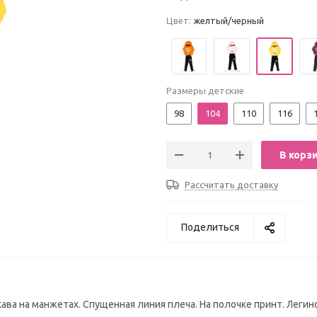
Цвет:
желтый/черный
Размеры детские
98
104
110
116
В корз
Рассчитать доставку
Поделиться
ва на манжетах. Спущенная линия плеча. На полочке принт. Легин