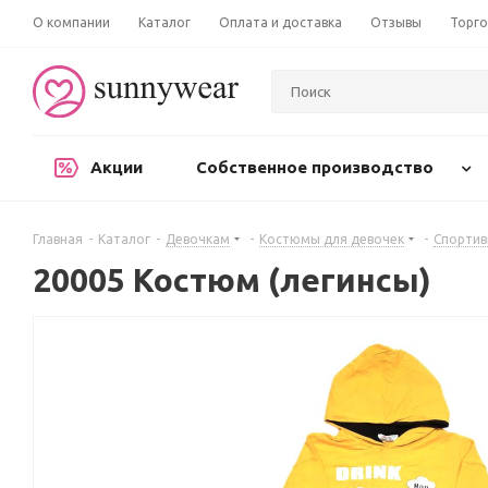
О компании
Каталог
Оплата и доставка
Отзывы
Торго
Акции
Собственное производство
Главная
-
Каталог
-
Девочкам
-
Костюмы для девочек
-
Спорти
20005 Костюм (легинсы)