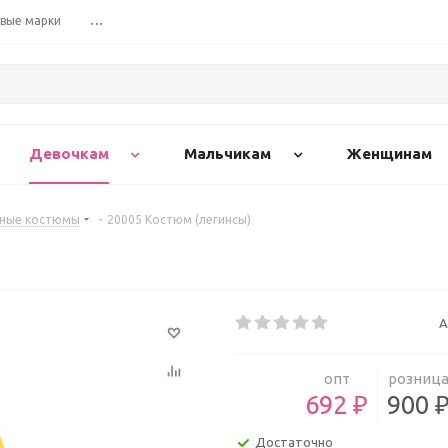
вые марки
...
Девочкам
Мальчикам
Женщинам
вные костюмы
-
20005 Костюм (легинсы)
А
опт
розниц
692 ₽
900 
Достаточно