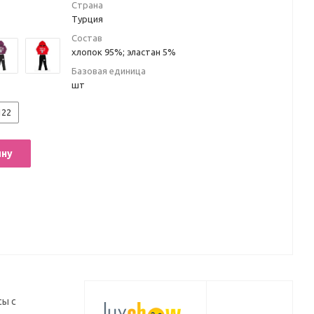
Страна
Турция
Состав
хлопок 95%; эластан 5%
Базовая единица
шт
122
ину
сы с