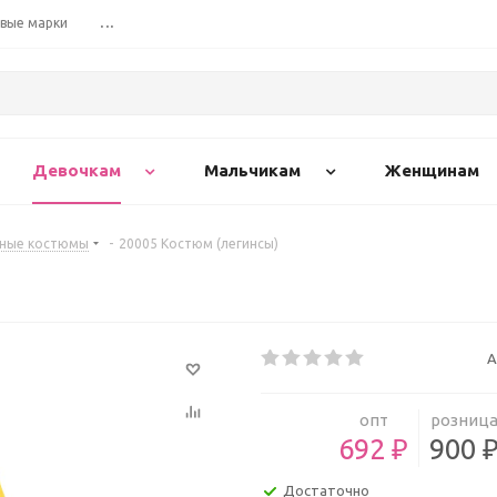
вые марки
...
Девочкам
Мальчикам
Женщинам
вные костюмы
-
20005 Костюм (легинсы)
А
опт
розниц
692 ₽
900 
Достаточно