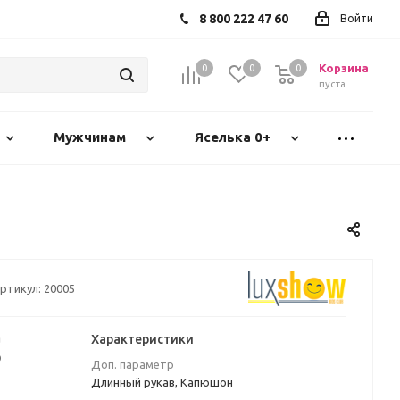
8 800 222 47 60
Войти
Корзина
0
0
0
пуста
Мужчинам
Яселька 0+
ртикул:
20005
а
Характеристики
₽
Доп. параметр
Длинный рукав, Капюшон