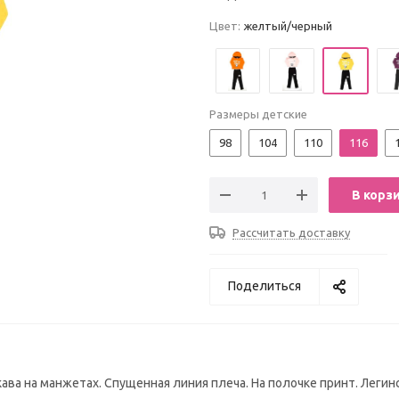
Цвет:
желтый/черный
Размеры детские
98
104
110
116
В корз
Рассчитать доставку
Поделиться
ва на манжетах. Спущенная линия плеча. На полочке принт. Легин