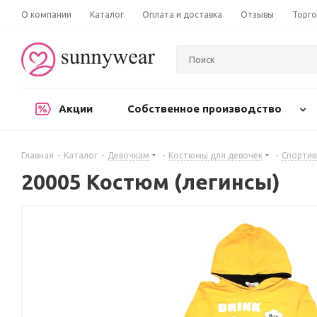
О компании
Каталог
Оплата и доставка
Отзывы
Торго
Акции
Собственное производство
Главная
-
Каталог
-
Девочкам
-
Костюмы для девочек
-
Спорти
20005 Костюм (легинсы)