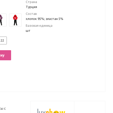
Страна
Турция
Состав
хлопок 95%; эластан 5%
Базовая единица
шт
122
ину
сы с