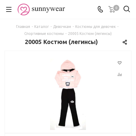
0
Главная
-
Каталог
-
Девочкам
-
Костюмы для девочек
-
Спортивные костюмы
-
20005 Костюм (легинсы)
20005 Костюм (легинсы)