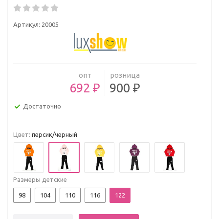
Артикул:
20005
опт
розница
692 ₽
900 ₽
Достаточно
Цвет:
персик/черный
Размеры детские
98
104
110
116
122