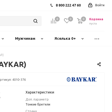
8 800 222 47 60
Войти
Корзина
0
0
0
пуста
Мужчинам
Яселька 0+
AR)
BAYKAR)
ртикул:
4010-376
а
Характеристики
₽
Доп. параметр
Тонкие бретели
Страна