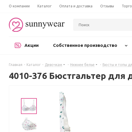
О компании
Каталог
Оплата и доставка
Отзывы
Торго
Акции
Собственное производство
Главная
-
Каталог
-
Девочкам
-
Нижнее белье
-
Бюсты и топы дл
4010-376 Бюстгальтер для 