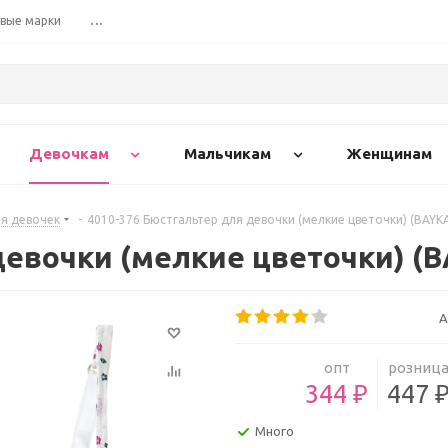
вые марки
...
Девочкам
Мальчикам
Женщинам
я девочек
-
4010-376 Бюстгальтер для девочки (мелкие цветочки) (BAYK
девочки (мелкие цветочки) (
А
опт
розниц
344 ₽
447 
Много