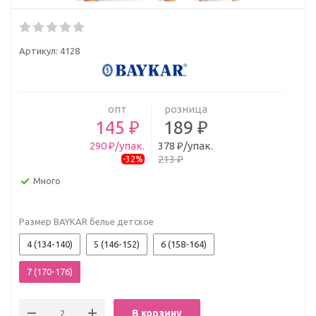
Артикул:
4128
опт
розница
145 ₽
189 ₽
290 ₽/упак.
378 ₽/упак.
213 ₽
-32%
Много
Размер BAYKAR белье детское
4 (134-140)
5 (146-152)
6 (158-164)
7 (170-176)
В корзину