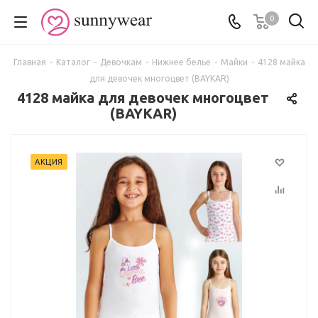
0
Главная
-
Каталог
-
Девочкам
-
Нижнее белье
-
Майки
-
4128 майка
для девочек многоцвет (BAYKAR)
4128 майка для девочек многоцвет
(BAYKAR)
АКЦИЯ