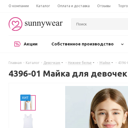
О компании
Каталог
Оплата и доставка
Отзывы
Торго
Акции
Собственное производство
Главная
-
Каталог
-
Девочкам
-
Нижнее белье
-
Майки
-
4396-
4396-01 Майка для девочек
ХИТ