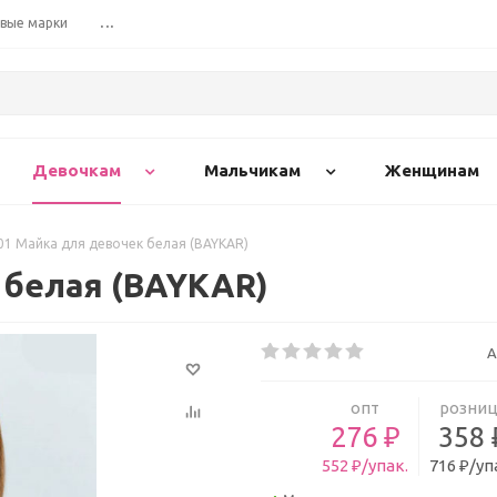
вые марки
...
Девочкам
Мальчикам
Женщинам
01 Майка для девочек белая (BAYKAR)
 белая (BAYKAR)
А
опт
розниц
276 ₽
358 
552 ₽/упак.
716 ₽/уп