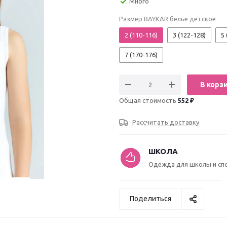
Много
Размер BAYKAR белье детское
2 (110-116)
3 (122-128)
5 
7 (170-176)
В корз
Общая стоимость
552 ₽
Рассчитать доставку
ШКОЛА
Одежда для школы и сп
Поделиться