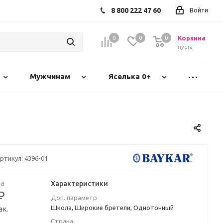
8 800 222 47 60
Войти
Корзина
0
0
0
пуста
Мужчинам
Яселька 0+
ртикул:
4396-01
а
Характеристики
₽
Доп. параметр
Школа, Широкие бретели, Однотонный
ак.
Страна