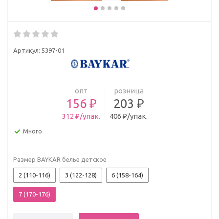
Артикул:
5397-01
опт
розница
156 ₽
203 ₽
312 ₽/упак.
406 ₽/упак.
Много
Размер BAYKAR белье детское
2 (110-116)
3 (122-128)
6 (158-164)
7 (170-176)