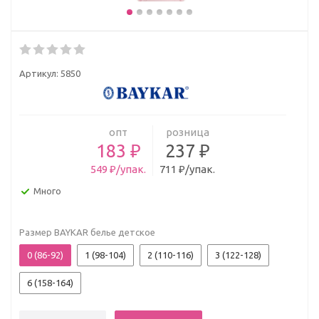
Артикул:
5850
опт
розница
183 ₽
237 ₽
549 ₽/упак.
711 ₽/упак.
Много
Размер BAYKAR белье детское
0 (86-92)
1 (98-104)
2 (110-116)
3 (122-128)
6 (158-164)