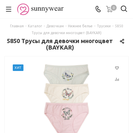
0
Главная
-
Каталог
-
Девочкам
-
Нижнее белье
-
Трусики
-
5850
Трусы для девочки многоцвет (BAYKAR)
5850 Трусы для девочки многоцвет
(BAYKAR)
ХИТ