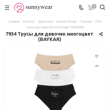
0
Главная
-
Каталог
-
Девочкам
-
Нижнее белье
-
Трусики
-
7934
Трусы для девочек многоцвет (BAYKAR)
7934 Трусы для девочек многоцвет
(BAYKAR)