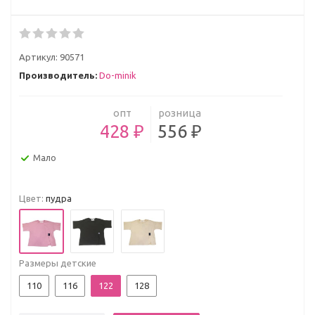
Артикул:
90571
Производитель:
Do-minik
опт
розница
428 ₽
556 ₽
Мало
Цвет:
пудра
Размеры детские
110
116
122
128