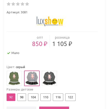
Артикул:
3081
опт
розница
850 ₽
1 105 ₽
Мало
Цвет:
серый
Размеры детские
92
98
104
110
116
122