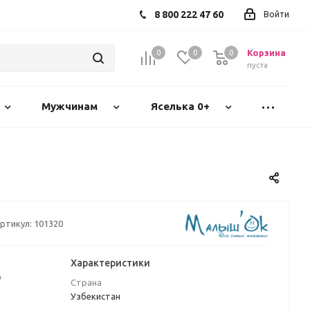
8 800 222 47 60
Войти
Корзина
0
0
0
пуста
Мужчинам
Яселька 0+
ртикул:
101320
а
Характеристики
₽
Страна
Узбекистан