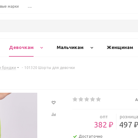
вые марки
...
Девочкам
Мальчикам
Женщинам
и бриджи
-
101320 Шорты для девочки
А
опт
розниц
382 ₽
497 
Достаточно