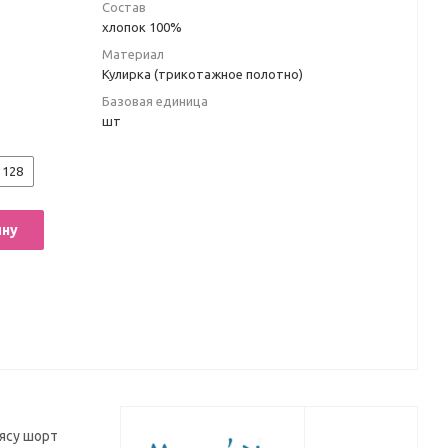
Состав
хлопок 100%
Материал
Кулирка (трикотажное полотно)
Базовая единица
шт
128
ину
оясу шорт