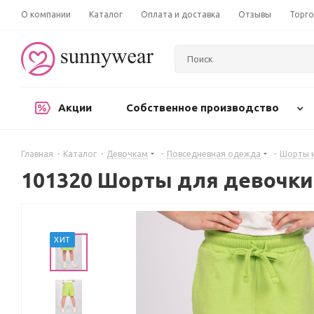
О компании
Каталог
Оплата и доставка
Отзывы
Торго
Акции
Собственное производство
Главная
-
Каталог
-
Девочкам
-
Повседневная одежда
-
Шорты 
101320 Шорты для девочки
ХИТ