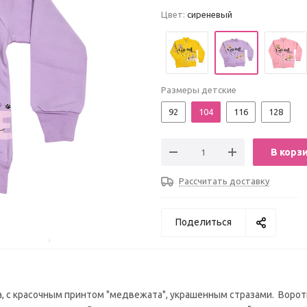
Цвет:
сиреневый
Размеры детские
92
104
116
128
В корз
Рассчитать доставку
Поделиться
ра, с красочным принтом "медвежата", украшенным стразами. Ворот