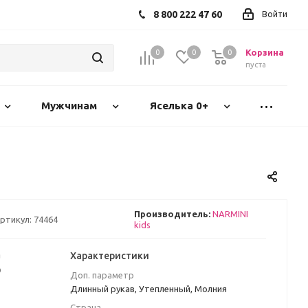
8 800 222 47 60
Войти
Корзина
0
0
0
пуста
Мужчинам
Яселька 0+
Производитель:
NARMINI
ртикул:
74464
kids
а
Характеристики
₽
Доп. параметр
Длинный рукав, Утепленный, Молния
Страна