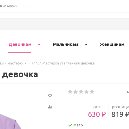
вые марки
...
Девочкам
Мальчикам
Женщинам
ки и мастерки
-
74464 Мастерка утепленная девочка
 девочка
А
опт
розниц
630 ₽
819 
Мало