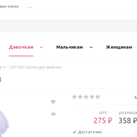
вые марки
...
Девочкам
Мальчикам
Женщинам
е
-
D4-1081 Шапка для девочки
и
А
опт
розниц
275 ₽
358 
Достаточно