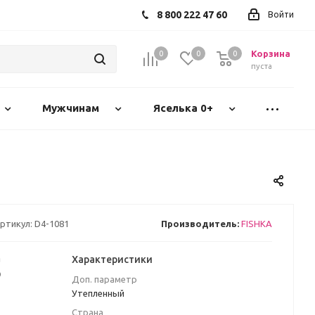
8 800 222 47 60
Войти
Корзина
0
0
0
пуста
Мужчинам
Яселька 0+
ртикул:
D4-1081
Производитель:
FISHKA
а
Характеристики
₽
Доп. параметр
Утепленный
Страна