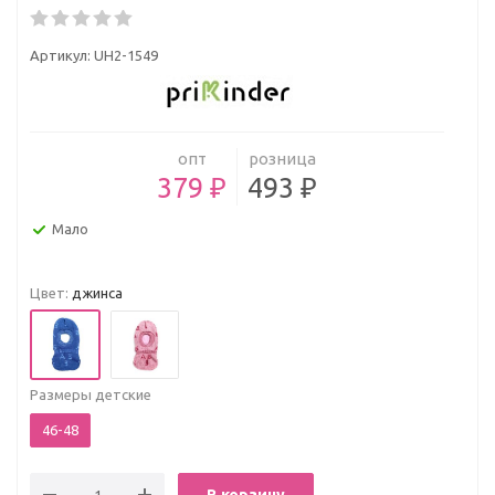
Артикул:
UH2-1549
опт
розница
379 ₽
493 ₽
Мало
Цвет:
джинса
Размеры детские
46-48