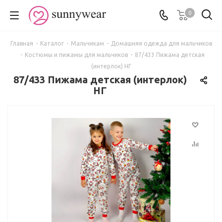
0
Главная
-
Каталог
-
Мальчикам
-
Домашняя одежда для мальчиков
-
Костюмы и пижамы для мальчиков
-
87/433 Пижама детская
(интерлок) НГ
87/433 Пижама детская (интерлок)
НГ