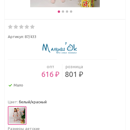
Артикул:
87/433
опт
розница
616 ₽
801 ₽
Мало
Цвет:
белый/красный
Размеры детские