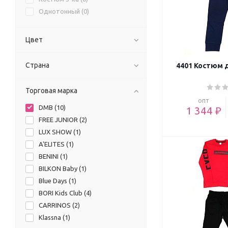
Однотонный (
0
)
Цвет
Страна
4401 Костюм 
Торговая марка
опт
DMB (
10
)
1 344 ₽
FREE JUNIOR (
2
)
LUX SHOW (
1
)
A'ELITES (
1
)
BENINI (
1
)
BILKON Baby (
1
)
Blue Days (
1
)
BORI Kids Club (
4
)
CARRINOS (
2
)
Klassna (
1
)