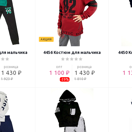
АКЦИЯ
для мальчика
4456 Костюм для мальчика
4450 
розница
опт
розница
о
1 430 ₽
1 100 ₽
1 430 ₽
1 1
1 923 ₽
1 810 ₽
-39%