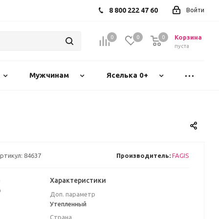
8 800 222 47 60
Войти
Корзина
0
0
0
пуста
Мужчинам
Яселька 0+
ртикул:
84637
Производитель:
FAGIS
а
Характеристики
₽
Доп. параметр
Утепленный
Страна