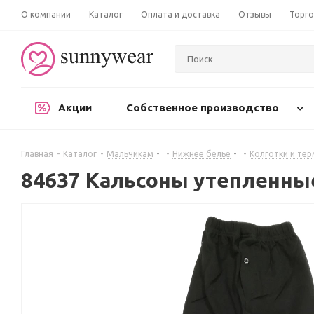
О компании
Каталог
Оплата и доставка
Отзывы
Торго
Акции
Собственное производство
Главная
-
Каталог
-
Мальчикам
-
Нижнее белье
-
Колготки и те
84637 Кальсоны утепленны