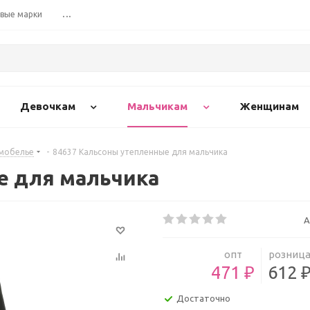
вые марки
...
Девочкам
Мальчикам
Женщинам
рмобелье
-
84637 Кальсоны утепленные для мальчика
е для мальчика
А
опт
розниц
471 ₽
612 
Достаточно