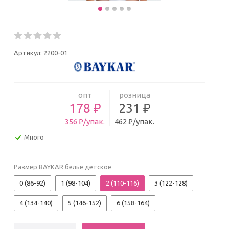
Артикул:
2200-01
опт
розница
178 ₽
231 ₽
356 ₽/упак.
462 ₽/упак.
Много
Размер BAYKAR белье детское
0 (86-92)
1 (98-104)
2 (110-116)
3 (122-128)
4 (134-140)
5 (146-152)
6 (158-164)