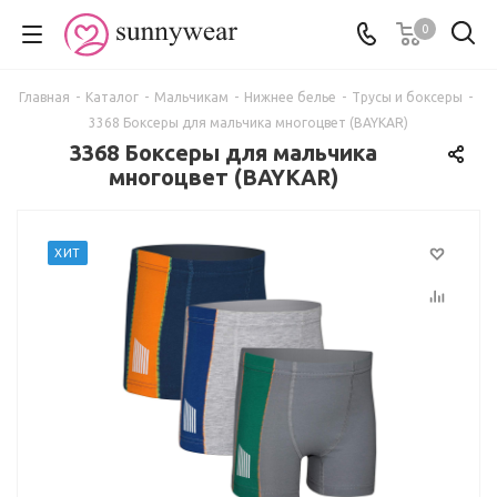
0
Главная
-
Каталог
-
Мальчикам
-
Нижнее белье
-
Трусы и боксеры
-
3368 Боксеры для мальчика многоцвет (BAYKAR)
3368 Боксеры для мальчика
многоцвет (BAYKAR)
ХИТ