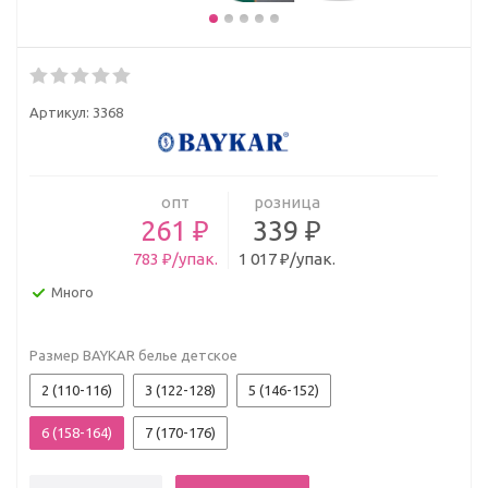
Артикул:
3368
опт
розница
261 ₽
339 ₽
783 ₽/упак.
1 017 ₽/упак.
Много
Размер BAYKAR белье детское
2 (110-116)
3 (122-128)
5 (146-152)
6 (158-164)
7 (170-176)