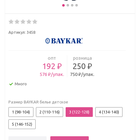
Артикул:
3458
опт
розница
192 ₽
250 ₽
576 ₽/упак.
750 ₽/упак.
Много
Размер BAYKAR белье детское
1 (98-104)
2 (110-116)
3 (122-128)
4 (134-140)
5 (146-152)