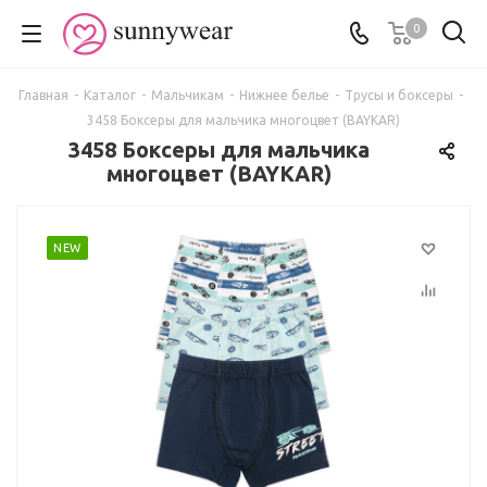
0
Главная
-
Каталог
-
Мальчикам
-
Нижнее белье
-
Трусы и боксеры
-
3458 Боксеры для мальчика многоцвет (BAYKAR)
3458 Боксеры для мальчика
многоцвет (BAYKAR)
NEW