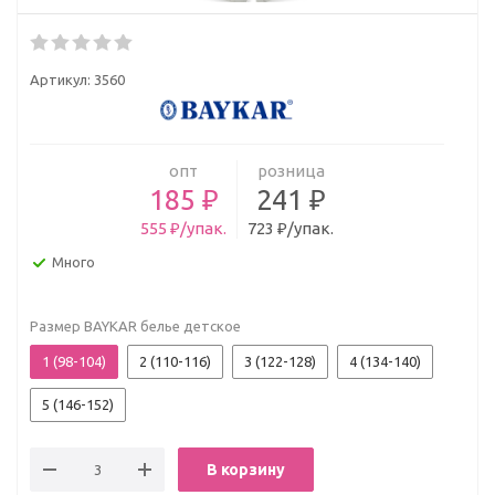
Артикул:
3560
опт
розница
185 ₽
241 ₽
555 ₽/упак.
723 ₽/упак.
Много
Размер BAYKAR белье детское
1 (98-104)
2 (110-116)
3 (122-128)
4 (134-140)
5 (146-152)
В корзину