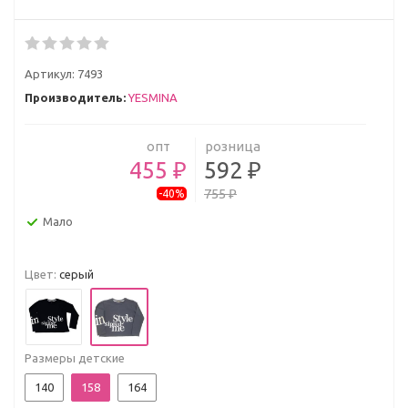
Артикул:
7493
Производитель:
YESMINA
опт
розница
455 ₽
592 ₽
755 ₽
-40%
Мало
Цвет:
серый
Размеры детские
140
158
164