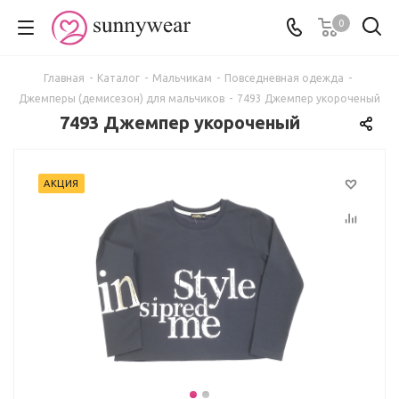
0
Главная
-
Каталог
-
Мальчикам
-
Повседневная одежда
-
Джемперы (демисезон) для мальчиков
-
7493 Джемпер укороченый
7493 Джемпер укороченый
АКЦИЯ