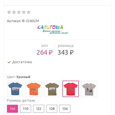
Артикул:
Ф-22405/М
опт
розница
264 ₽
343 ₽
Достаточно
Цвет:
Красный
Размеры детские
104
110
122
128
134