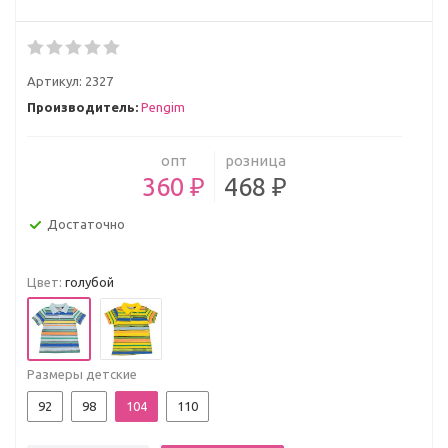
Артикул:
2327
Производитель:
Pengim
опт
розница
360 ₽
468 ₽
Достаточно
Цвет:
голубой
Размеры детские
92
98
104
110