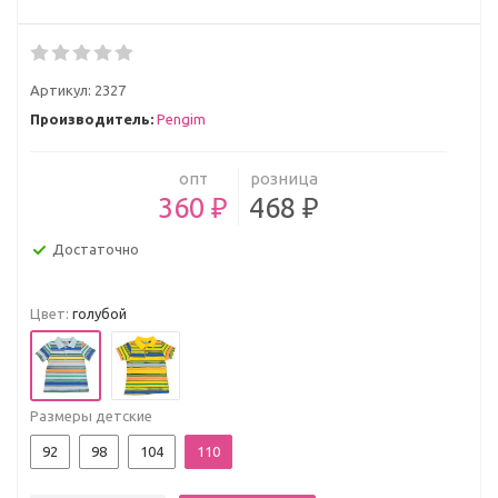
Артикул:
2327
Производитель:
Pengim
опт
розница
360 ₽
468 ₽
Достаточно
Цвет:
голубой
Размеры детские
92
98
104
110