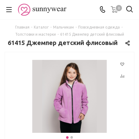
0
Главная
-
Каталог
-
Мальчикам
-
Повседневная одежда
-
Толстовки и мастерки
-
61415 Джемпер детский флисовый
61415 Джемпер детский флисовый