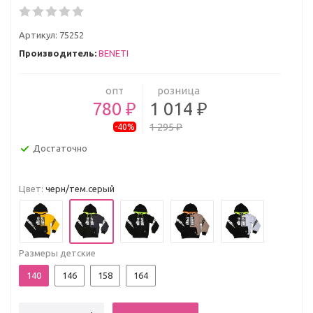
Артикул:
75252
Производитель:
BENETI
опт
розница
780 ₽
1 014 ₽
1 295 ₽
-40%
Достаточно
Цвет:
черн/тем.серый
Размеры детские
140
146
158
164