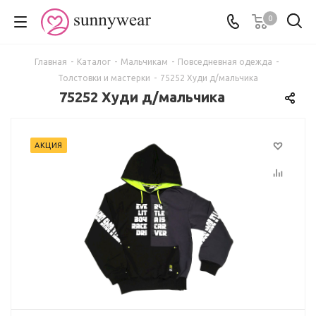
0
Главная
-
Каталог
-
Мальчикам
-
Повседневная одежда
-
Толстовки и мастерки
-
75252 Худи д/мальчика
75252 Худи д/мальчика
АКЦИЯ