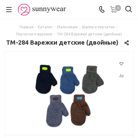
0
Главная
-
Каталог
-
Мальчикам
-
Шапки и перчатки
-
Перчатки и варежки
-
ТМ-284 Варежки детские (двойные)
ТМ-284 Варежки детские (двойные)