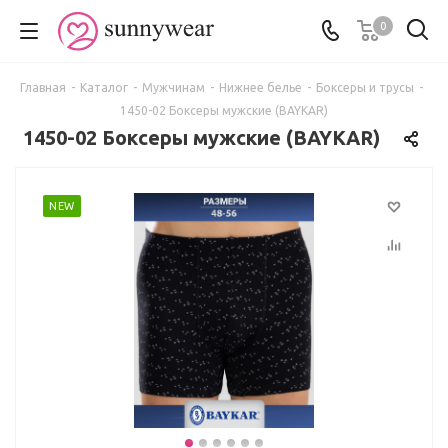
0
Главная
-
Каталог
-
Мужчинам
-
Нижнее белье
-
Боксеры и трусы
-
1450-02 Боксеры мужские (BAYKAR)
1450-02 Боксеры мужские (BAYKAR)
NEW