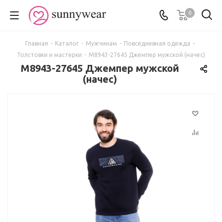
0
Главная
-
Каталог
-
Мужчинам
-
Повседневная одежда
-
Толстовки и мастерки
-
М8943-27645 Джемпер мужской (начес)
М8943-27645 Джемпер мужской
(начес)