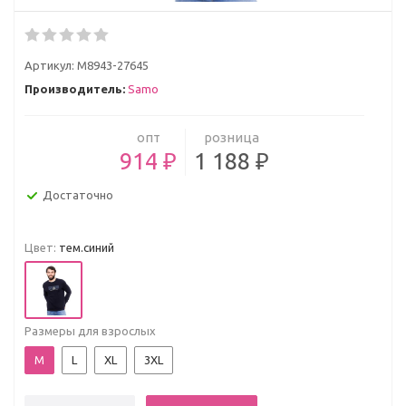
Артикул:
М8943-27645
Производитель:
Samo
опт
розница
914 ₽
1 188 ₽
Достаточно
Цвет:
тем.синий
Размеры для взрослых
M
L
XL
3XL