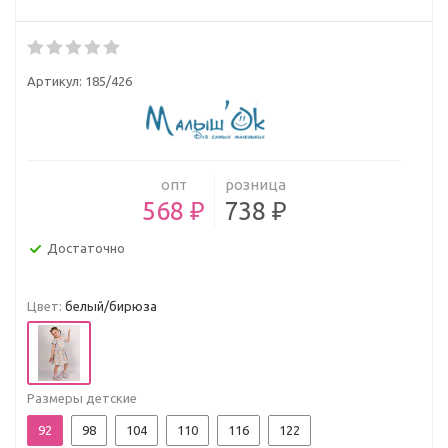
Артикул:
185/426
опт
розница
568 ₽
738 ₽
Достаточно
Цвет:
белый/бирюза
Размеры детские
92
98
104
110
116
122