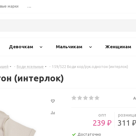
вые марки
...
Девочкам
Мальчикам
Женщинам
ышей
-
Боди ясельные
-
159/522 Боди кор/рук.однотон (интерлок)
тон (интерлок)
А
опт
розниц
239 ₽
311 
Достаточно