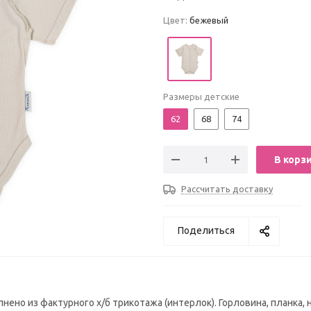
Цвет:
бежевый
Размеры детские
62
68
74
В корз
Рассчитать доставку
Поделиться
но из фактурного х/б трикотажа (интерлок). Горловина, планка, 