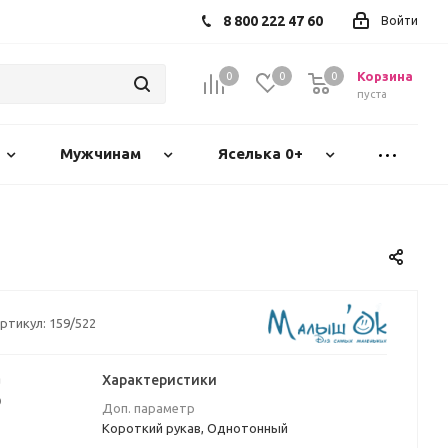
8 800 222 47 60
Войти
Корзина
0
0
0
пуста
Мужчинам
Яселька 0+
ртикул:
159/522
а
Характеристики
₽
Доп. параметр
Короткий рукав, Однотонный