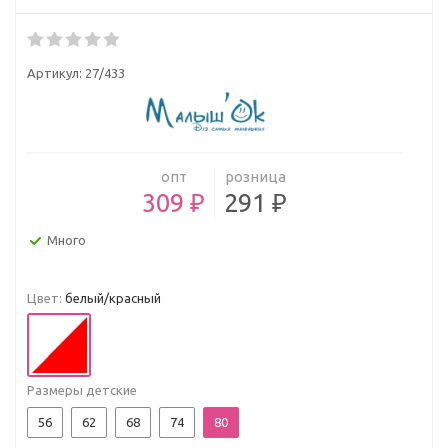
Артикул:
27/433
опт
розница
309 ₽
291 ₽
Много
Цвет:
белый/красный
Размеры детские
56
62
68
74
80