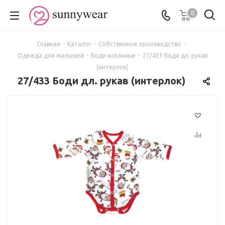
0
Главная
-
Каталог
-
Собственное производство
-
Одежда для малышей
-
Боди ясельные
-
27/433 Боди дл. рукав
(интерлок)
27/433 Боди дл. рукав (интерлок)