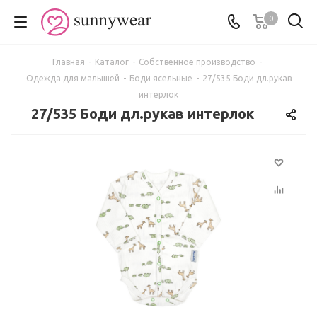
0
Главная
-
Каталог
-
Собственное производство
-
Одежда для малышей
-
Боди ясельные
-
27/535 Боди дл.рукав
интерлок
27/535 Боди дл.рукав интерлок