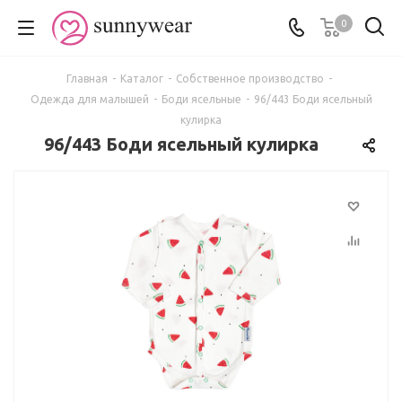
0
Главная
-
Каталог
-
Собственное производство
-
Одежда для малышей
-
Боди ясельные
-
96/443 Боди ясельный
кулирка
96/443 Боди ясельный кулирка