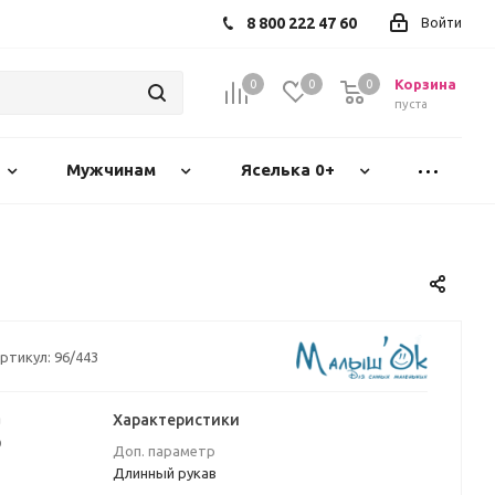
8 800 222 47 60
Войти
Корзина
0
0
0
пуста
Мужчинам
Яселька 0+
ртикул:
96/443
а
Характеристики
₽
Доп. параметр
Длинный рукав