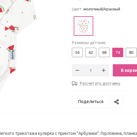
Цвет:
молочный/красный
Размеры детские
56
62
68
74
80
В корз
Рассчитать доставку
Поделиться
кого трикотажа кулирка с принтом "Арбузики". Горловина, планка