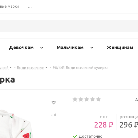
вые марки
...
Девочкам
Мальчикам
Женщинам
ышей
-
Боди ясельные
-
96/443 Боди ясельный кулирка
рка
А
опт
розниц
228 ₽
296 
Достаточно