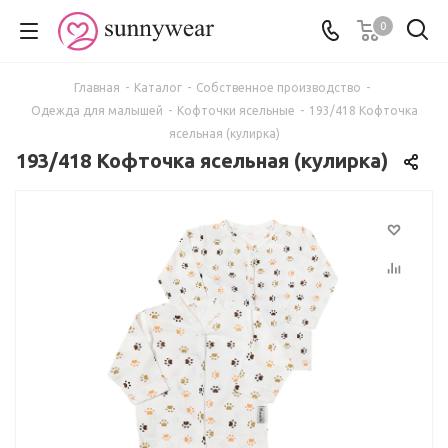
0
Главная
-
Каталог
-
Собственное производство
-
Одежда для малышей
-
Кофточки ясельные
-
193/418 Кофточка
ясельная (кулирка)
193/418 Кофточка ясельная (кулирка)