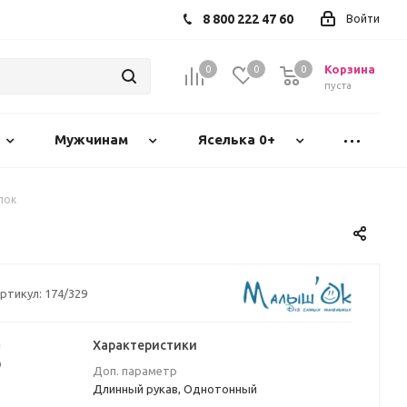
8 800 222 47 60
Войти
Корзина
0
0
0
пуста
Мужчинам
Яселька 0+
лок
ртикул:
174/329
а
Характеристики
₽
Доп. параметр
Длинный рукав, Однотонный