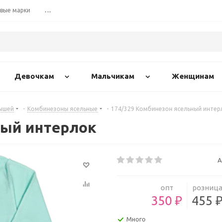
вые марки
...
Девочкам
Мальчикам
Женщинам
ышей
-
Комбинезоны ясельные
-
174/329 Комбинезон ясельный интер
ный интерлок
А
опт
розниц
350 ₽
455 
Много