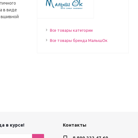
стичного
а в виде
е вшивной
Все товары категории
Все товары бренда МалышОк
а в курсе!
Контакты
8 800 222 47 60