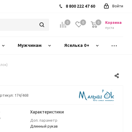
8 800 222 47 60
Войти
Корзина
0
0
0
пуста
Мужчинам
Яселька 0+
лок)
ртикул:
174/468
а
Характеристики
₽
Доп. параметр
Длинный рукав