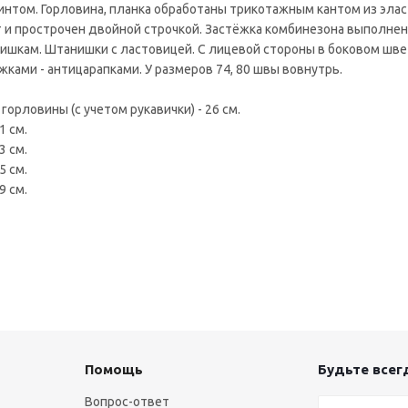
ринтом. Горловина, планка обработаны трикотажным кантом из эла
т и прострочен двойной строчкой. Застёжка комбинезона выполнен
анишкам. Штанишки с ластовицей. С лицевой стороны в боковом шв
жками - антицарапками. У размеров 74, 80 швы вовнутрь.
 горловины (с учетом рукавички) - 26 см.
1 см.
3 см.
5 см.
9 см.
Помощь
Будьте всегд
Вопрос-ответ