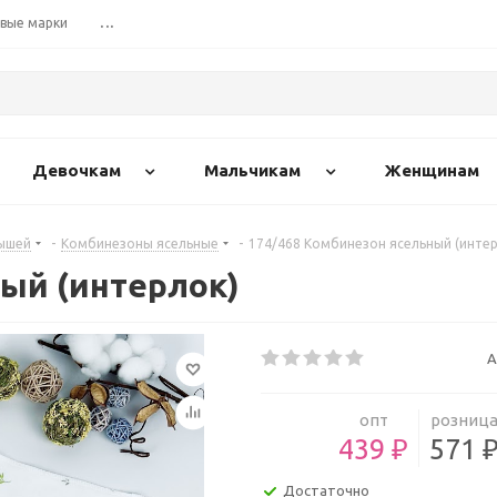
вые марки
...
Девочкам
Мальчикам
Женщинам
ышей
-
Комбинезоны ясельные
-
174/468 Комбинезон ясельный (интер
ый (интерлок)
А
опт
розниц
439 ₽
571 
Достаточно