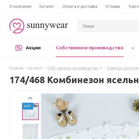
О компании
Каталог
Оплата и доставка
Отзывы
Торго
Акции
Собственное производство
Главная
-
Каталог
-
Собственное производство
-
Одежда для мал
174/468 Комбинезон ясельн
ХИТ