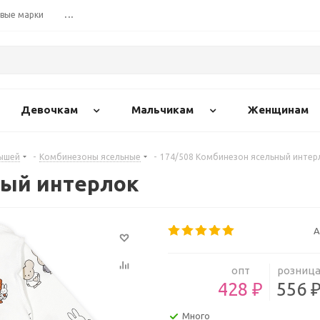
вые марки
...
Девочкам
Мальчикам
Женщинам
ышей
-
Комбинезоны ясельные
-
174/508 Комбинезон ясельный интер
ный интерлок
А
опт
розниц
428 ₽
556 
Много