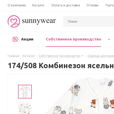
О компании
Каталог
Оплата и доставка
Отзывы
Торго
Акции
Собственное производство
Главная
-
Каталог
-
Собственное производство
-
Одежда для мал
174/508 Комбинезон ясель