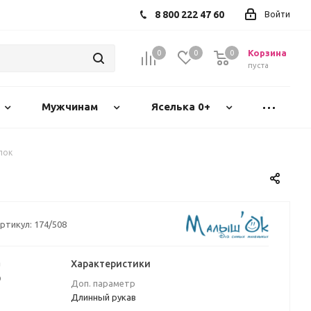
8 800 222 47 60
Войти
Корзина
0
0
0
пуста
Мужчинам
Яселька 0+
лок
ртикул:
174/508
а
Характеристики
₽
Доп. параметр
Длинный рукав