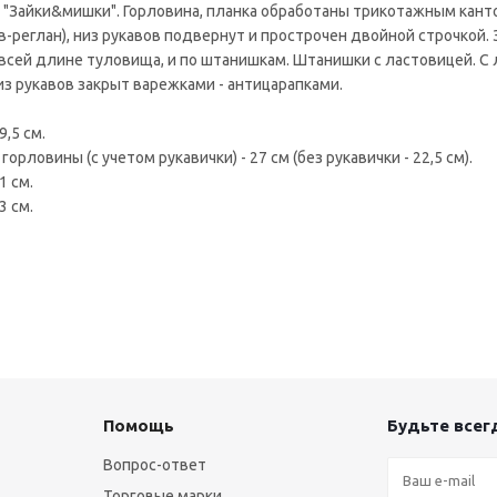
 "Зайки&мишки". Горловина, планка обработаны трикотажным кант
в-реглан), низ рукавов подвернут и прострочен двойной строчкой.
 всей длине туловища, и по штанишкам. Штанишки с ластовицей. С
из рукавов закрыт варежками - антицарапками.
9,5 см.
 горловины (с учетом рукавички) - 27 см (без рукавички - 22,5 см).
1 см.
3 см.
Помощь
Будьте всегд
Вопрос-ответ
Торговые марки