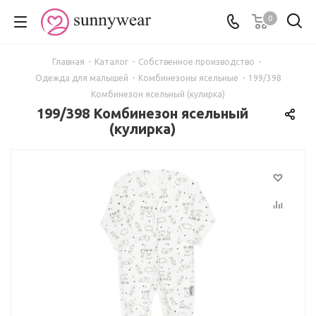
0
Главная
-
Каталог
-
Собственное производство
-
Одежда для малышей
-
Комбинезоны ясельные
-
199/398
Комбинезон ясельный (кулирка)
199/398 Комбинезон ясельный
(кулирка)