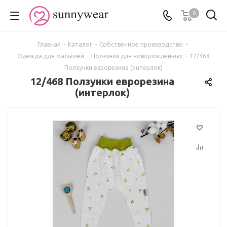
0
Главная
-
Каталог
-
Собственное производство
-
Одежда для малышей
-
Ползунки для новорожденных
-
12/468
Ползунки еврорезина (интерлок)
12/468 Ползунки еврорезина
(интерлок)