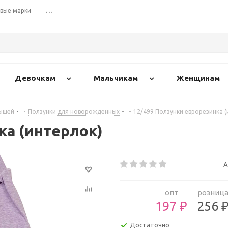
вые марки
...
Девочкам
Мальчикам
Женщинам
ышей
-
Ползунки для новорожденных
-
12/499 Ползунки еврорезинка (
ка (интерлок)
А
опт
розниц
197 ₽
256 
Достаточно