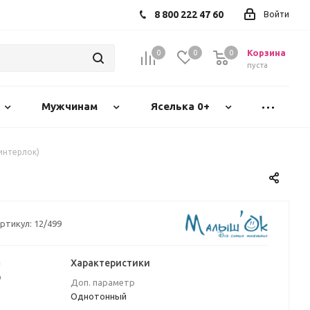
8 800 222 47 60
Войти
Корзина
0
0
0
пуста
Мужчинам
Яселька 0+
интерлок)
ртикул:
12/499
а
Характеристики
₽
Доп. параметр
Однотонный