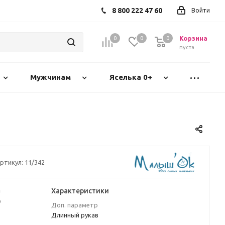
8 800 222 47 60
Войти
Корзина
0
0
0
пуста
Мужчинам
Яселька 0+
ртикул:
11/342
а
Характеристики
₽
Доп. параметр
Длинный рукав