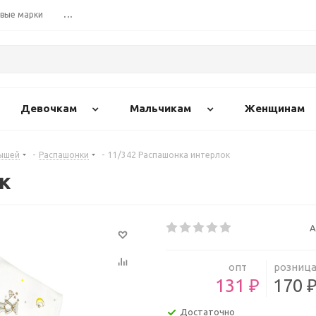
вые марки
...
Девочкам
Мальчикам
Женщинам
ышей
-
Распашонки
-
11/342 Распашонка интерлок
к
А
опт
розниц
131 ₽
170 
Достаточно