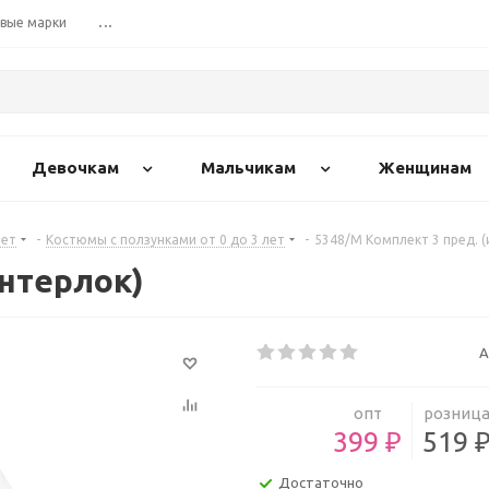
вые марки
...
Девочкам
Мальчикам
Женщинам
лет
-
Костюмы с ползунками от 0 до 3 лет
-
5348/М Комплект 3 пред. (
интерлок)
А
опт
розниц
399 ₽
519 
Достаточно