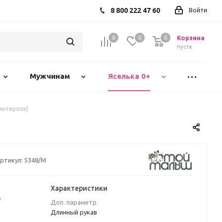
8 800 222 47 60
Войти
Корзина
0
0
0
пуста
Мужчинам
Яселька 0+
интерлок)
ртикул:
5348/М
а
Характеристики
₽
Доп. параметр
Длинный рукав