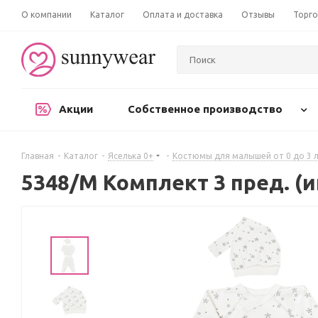
О компании
Каталог
Оплата и доставка
Отзывы
Торго
Акции
Собственное производство
Главная
-
Каталог
-
Яселька 0+
-
Костюмы для малышей от 0 до 3 
5348/М Комплект 3 пред. (