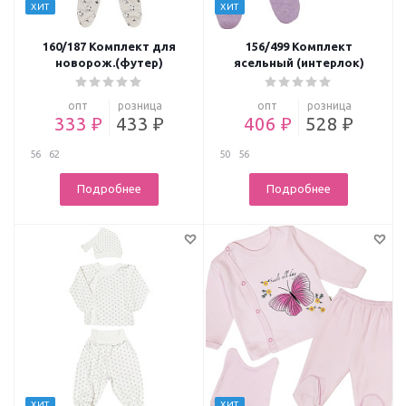
ХИТ
ХИТ
160/187 Комплект для
156/499 Комплект
новорож.(футер)
ясельный (интерлок)
опт
розница
опт
розница
333 ₽
433 ₽
406 ₽
528 ₽
56
62
50
56
Подробнее
Подробнее
ХИТ
ХИТ