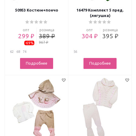
50953 Костюм+пончо
16479 Комплект 5 пред.
(лягушка)
опт
розница
опт
розница
299 ₽
389 ₽
304 ₽
395 ₽
967 ₽
-69%
62
68
74
56
Подробнее
Подробнее