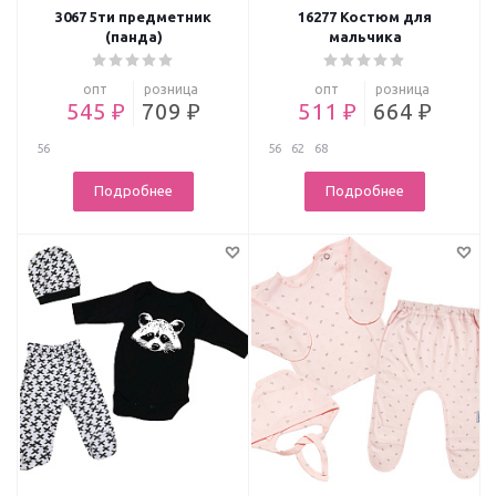
3067 5ти предметник
16277 Костюм для
(панда)
мальчика
опт
розница
опт
розница
545 ₽
709 ₽
511 ₽
664 ₽
56
56
62
68
Подробнее
Подробнее