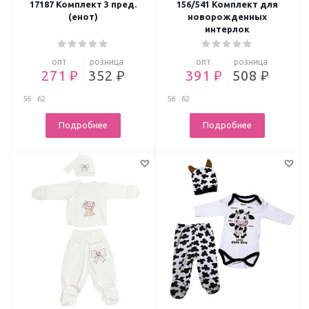
17187 Комплект 3 пред.
156/541 Комплект для
(енот)
новорожденных
интерлок
опт
розница
опт
розница
271 ₽
352 ₽
391 ₽
508 ₽
56
62
56
62
Подробнее
Подробнее