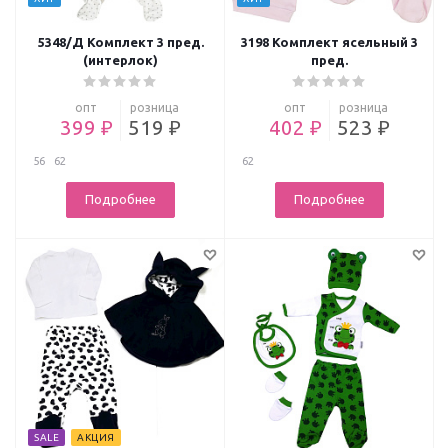
5348/Д Комплект 3 пред.
3198 Комплект ясельный 3
(интерлок)
пред.
опт
розница
опт
розница
399 ₽
519 ₽
402 ₽
523 ₽
56
62
62
Подробнее
Подробнее
SALE
АКЦИЯ