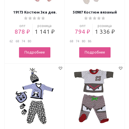
19173 Костюм 3ка дев.
50987 Костюм вязаный
опт
розница
опт
розница
878 ₽
1 141 ₽
794 ₽
1 336 ₽
62
68
74
80
68
74
80
86
Подробнее
Подробнее