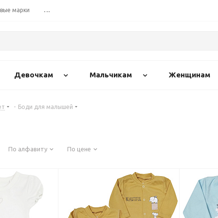
вые марки
...
Девочкам
Мальчикам
Женщинам
ет
-
Боди для малышей
По алфавиту
По цене