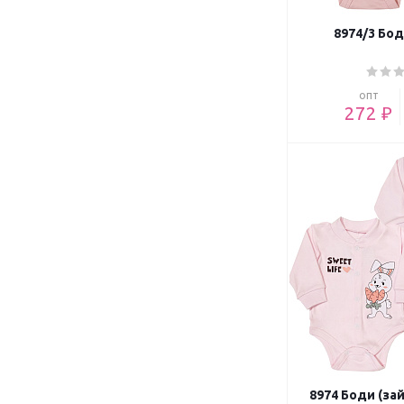
8974/3 Бод
опт
272 ₽
8974 Боди (за