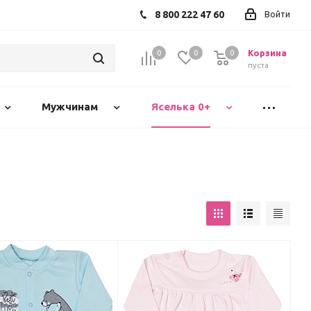
8 800 222 47 60
Войти
Корзина
0
0
0
пуста
Мужчинам
Яселька 0+