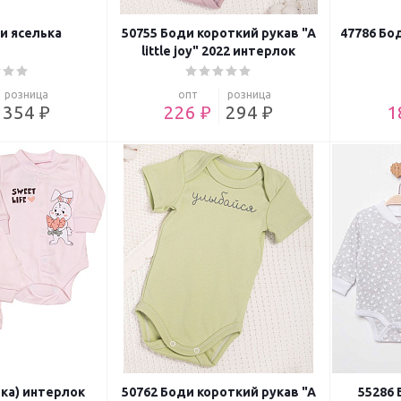
и яселька
50755 Боди короткий рукав "A
47786 Бо
little joy" 2022 интерлок
розница
опт
розница
354 ₽
226 ₽
294 ₽
1
йка) интерлок
50762 Боди короткий рукав "A
55286