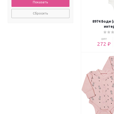
Сбросить
8974 Боди (
инте
опт
272 ₽