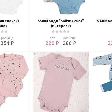
ангелочек)
55804 Боди "Зайчик 2023"
51486 Б
рлок
(интерлок)
розница
опт
розница
354 ₽
220 ₽
286 ₽
2