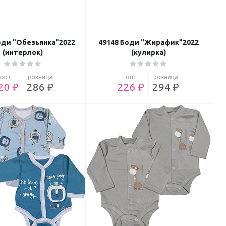
оди "Обезьянка"2022
49148 Боди "Жирафик"2022
(интерлок)
(кулирка)
опт
розница
опт
розница
20 ₽
286 ₽
226 ₽
294 ₽