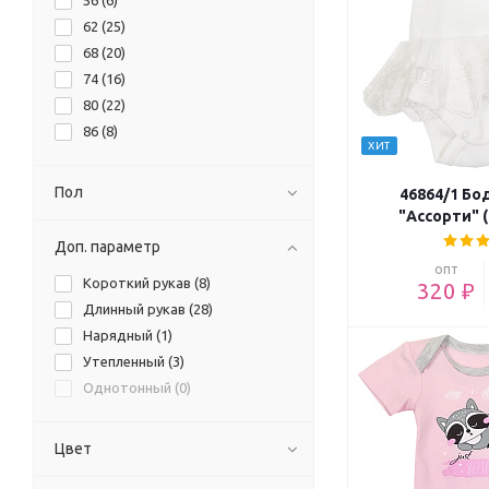
56 (
6
)
62 (
25
)
68 (
20
)
74 (
16
)
80 (
22
)
86 (
8
)
ХИТ
Пол
46864/1 Бо
"Ассорти" 
Доп. параметр
опт
Короткий рукав (
8
)
320 ₽
Длинный рукав (
28
)
Нарядный (
1
)
Утепленный (
3
)
Однотонный (
0
)
Цвет