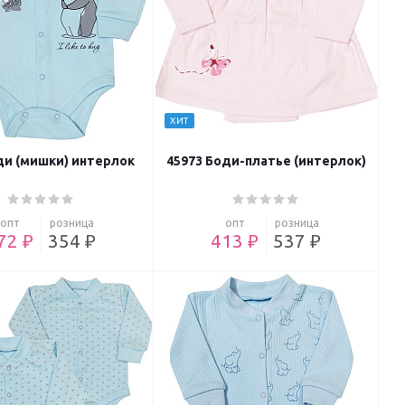
ХИТ
ди (мишки) интерлок
45973 Боди-платье (интерлок)
опт
розница
опт
розница
72 ₽
354 ₽
413 ₽
537 ₽