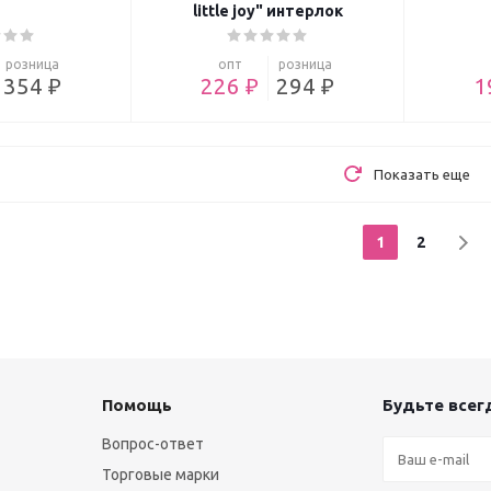
little joy" интерлок
розница
опт
розница
354 ₽
226 ₽
294 ₽
1
Показать еще
1
2
Помощь
Будьте всегд
Вопрос-ответ
Торговые марки