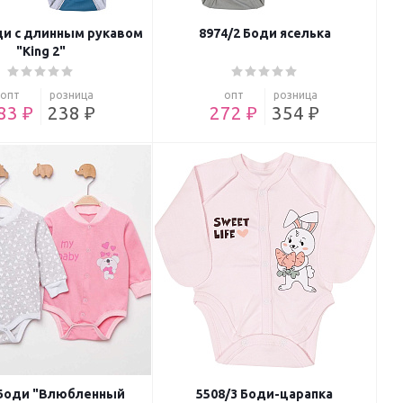
ди с длинным рукавом
8974/2 Боди яселька
"King 2"
опт
розница
опт
розница
83 ₽
238 ₽
272 ₽
354 ₽
 Боди "Влюбленный
5508/3 Боди-царапка