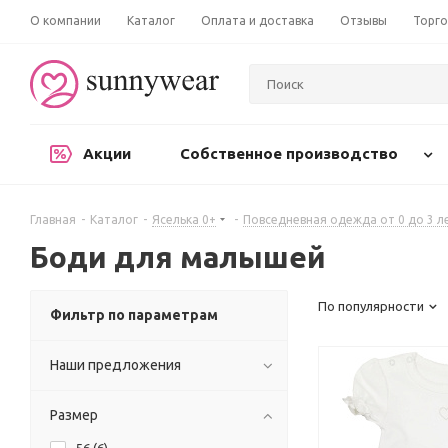
О компании
Каталог
Оплата и доставка
Отзывы
Торго
Акции
Собственное производство
Главная
-
Каталог
-
Яселька 0+
-
Повседневная одежда от 0 до 3 л
Боди для малышей
По популярности
Фильтр по параметрам
Наши предложения
Размер