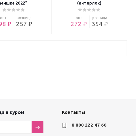
мишка 2022"
(интерлок)
опт
розница
опт
розница
98 ₽
257 ₽
272 ₽
354 ₽
а в курсе!
Контакты
8 800 222 47 60