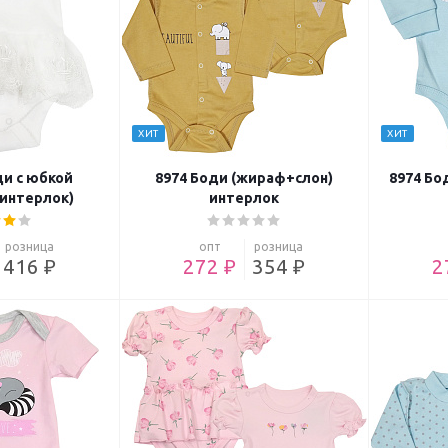
ХИТ
ХИТ
ди с юбкой
8974 Боди (жираф+слон)
8974 Бо
(интерлок)
интерлок
розница
опт
розница
416 ₽
272 ₽
354 ₽
2