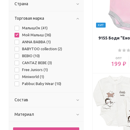
Страна
Торговая марка
ХИТ
МалышОк (
41
)
Мой Малыш (
36
)
9155 Боди "Ено
ANNA BABBA (
1
)
BABYTOO collection (
2
)
BEBIO (
10
)
опт
199 ₽
CANTAZ BEBE (
3
)
Free Juniors (
1
)
Miniworld (
1
)
Pabbuc Baby Wear (
10
)
Состав
Материал