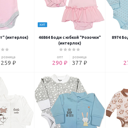
ХИТ
т" (интерлок)
46864 Боди с юбкой "Розочки"
8974 Бо
(интерлок)
розница
опт
розница
259 ₽
290 ₽
377 ₽
2