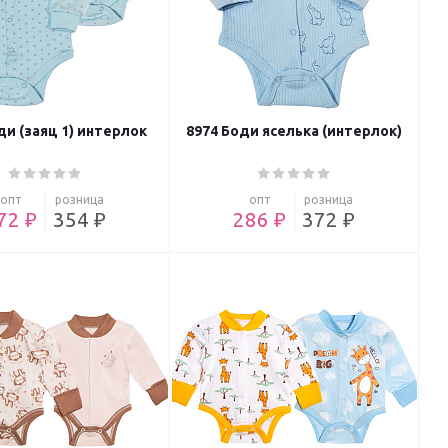
ди (заяц 1) интерлок
8974 Боди яселька (интерлок)
опт
розница
опт
розница
72 ₽
354 ₽
286 ₽
372 ₽